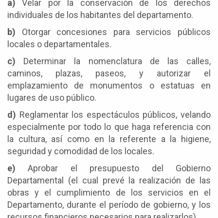
a)
Velar por la conservación de los derechos
alineación de las calles y caminos vecinales y
individuales de los habitantes del departamento.
departamentales, a la higiene y calidad de alimentos
y bebidas, al tránsito y los servicios de transporte.
b)
Otorgar concesiones para servicios públicos
locales o departamentales.
c)
Determinar la nomenclatura de las calles,
caminos, plazas, paseos, y autorizar el
emplazamiento de monumentos o estatuas en
lugares de uso público.
d)
Reglamentar los espectáculos públicos, velando
especialmente por todo lo que haga referencia con
la cultura, así como en la referente a la higiene,
seguridad y comodidad de los locales.
e)
Aprobar el presupuesto del Gobierno
Departamental (el cual prevé la realización de las
obras y el cumplimiento de los servicios en el
Departamento, durante el período de gobierno, y los
recursos financieros necesarios para realizarlos).