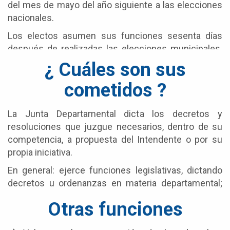
del mes de mayo del año siguiente a las elecciones
nacionales.
Los electos asumen sus funciones sesenta días
después de realizadas las elecciones municipales.
Para poder ser electo Edil se requiere tener 18 años
¿
Cuáles son sus
cumplidos de edad, ciudadanía natural o legal con
cometidos
?
tres años de ejercicio y ser nativo del departamento
o estar radicado en él desde tres años antes por lo
menos.
La Junta Departamental dicta los decretos y
resoluciones que juzgue necesarios, dentro de su
competencia, a propuesta del Intendente o por su
propia iniciativa.
En general: ejerce funciones legislativas, dictando
decretos u ordenanzas en materia departamental;
por ejemplo, en relación a la descentralización y
Otras funciones
participación vecinal, al ordenamiento territorial, a la
edificación en los centros urbanos, al trazado y