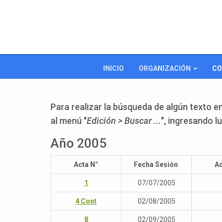
INICIO
ORGANIZACIÓN
CO
Para realizar la búsqueda de algún texto en
al menú "
Edición > Buscar ...
", ingresando l
Año 2005
Acta N°
Fecha Sesión
Ac
1
07/07/2005
4 Cont
02/08/2005
8
02/09/2005