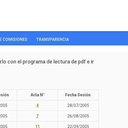
E COMISIONES
TRANSPARENCIA
rlo con el programa de lectura de pdf e ir
esión
Acta N°
Fecha Sesión
2005
4
28/07/2005
2005
7
26/08/2005
2005
11
22/09/2005