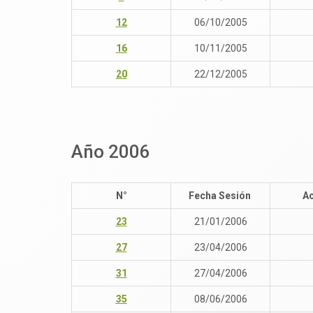
12
06/10/2005
16
10/11/2005
20
22/12/2005
Año 2006
N°
Fecha Sesión
Ac
23
21/01/2006
27
23/04/2006
31
27/04/2006
35
08/06/2006